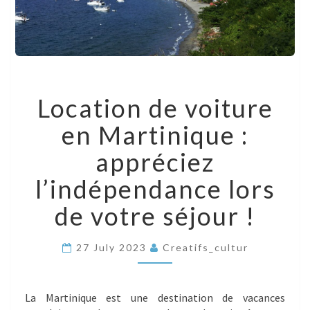
LOCATION
Location de voiture
DE
VOITURE
en Martinique :
EN
MARTINIQUE
appréciez
:
APPRÉCIEZ
l’indépendance lors
L’INDÉPENDANCE
LORS
de votre séjour !
DE
VOTRE
SÉJOUR
27 July 2023
Creatifs_cultur
!
La Martinique est une destination de vacances