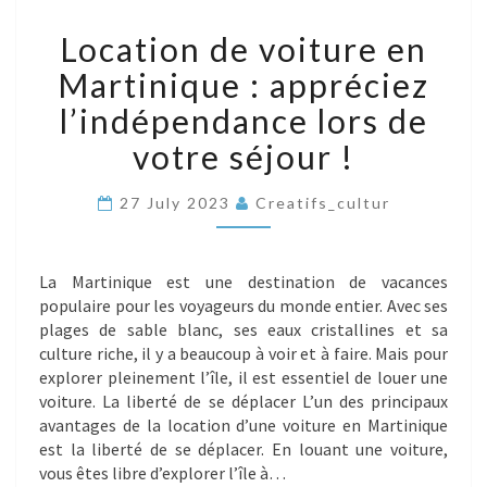
LOCATION
Location de voiture en
DE
VOITURE
Martinique : appréciez
EN
MARTINIQUE
l’indépendance lors de
:
votre séjour !
APPRÉCIEZ
L’INDÉPENDANCE
LORS
27 July 2023
Creatifs_cultur
DE
VOTRE
SÉJOUR
La Martinique est une destination de vacances
!
populaire pour les voyageurs du monde entier. Avec ses
plages de sable blanc, ses eaux cristallines et sa
culture riche, il y a beaucoup à voir et à faire. Mais pour
explorer pleinement l’île, il est essentiel de louer une
voiture. La liberté de se déplacer L’un des principaux
avantages de la location d’une voiture en Martinique
est la liberté de se déplacer. En louant une voiture,
vous êtes libre d’explorer l’île à…