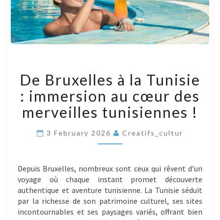
DE
De Bruxelles à la Tunisie
BRUXELLES
À
: immersion au cœur des
LA
TUNISIE
merveilles tunisiennes !
:
IMMERSION
3 February 2026
Creatifs_cultur
AU
CŒUR
DES
MERVEILLES
Depuis Bruxelles, nombreux sont ceux qui rêvent d’un
TUNISIENNES
voyage où chaque instant promet découverte
!
authentique et aventure tunisienne. La Tunisie séduit
par la richesse de son patrimoine culturel, ses sites
incontournables et ses paysages variés, offrant bien