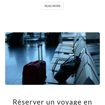
READ MORE
READ MORE
RÉSERVER
Réserver un voyage en
UN
VOYAGE