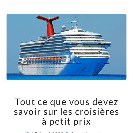
TOUT
Tout ce que vous devez
CE
QUE
savoir sur les croisières
VOUS
DEVEZ
à petit prix
SAVOIR
SUR