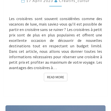
17 April 2023
Creatifs_cultur
LES
CROISIÈRES
À
PETIT
Les croisières sont souvent considérées comme des
PRIX
vacances de luxe, mais saviez-vous qu’il est possible de
partir en croisière sans se ruiner ? Les croisières à petit
prix sont de plus en plus populaires et offrent une
excellente occasion de découvrir de nouvelles
destinations tout en respectant un budget limité.
Dans cet article, nous allons vous donner toutes les
informations nécessaires pour réserver une croisière à
petit prix et profiter au maximum de votre voyage. Les
avantages des croisières à…
READ MORE
READ MORE