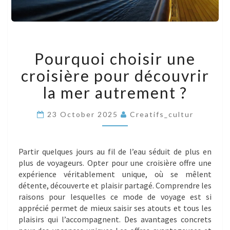
POURQUOI
Pourquoi choisir une
CHOISIR
UNE
croisière pour découvrir
CROISIÈRE
POUR
la mer autrement ?
DÉCOUVRIR
LA
23 October 2025
Creatifs_cultur
MER
AUTREMENT
?
Partir quelques jours au fil de l’eau séduit de plus en
plus de voyageurs. Opter pour une croisière offre une
expérience véritablement unique, où se mêlent
détente, découverte et plaisir partagé. Comprendre les
raisons pour lesquelles ce mode de voyage est si
apprécié permet de mieux saisir ses atouts et tous les
plaisirs qui l’accompagnent. Des avantages concrets