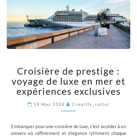
CROISIÈRE
Croisière de prestige :
DE
PRESTIGE
voyage de luxe en mer et
:
VOYAGE
expériences exclusives
DE
LUXE
19 May 2026
Creatifs_cultur
EN
MER
ET
EXPÉRIENCES
Embarquer pour une croisière de luxe, c’est accéder à un
EXCLUSIVES
univers où raffinement et élégance rythment chaque