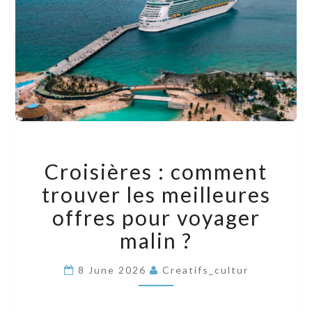
CROISIÈRES
Croisières : comment
:
COMMENT
trouver les meilleures
TROUVER
LES
offres pour voyager
MEILLEURES
malin ?
OFFRES
POUR
VOYAGER
8 June 2026
Creatifs_cultur
MALIN
?