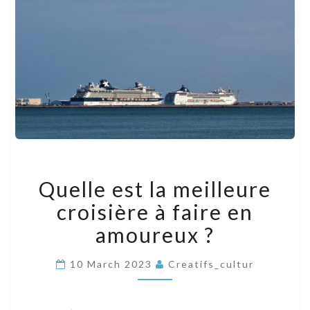
QUELLE
Quelle est la meilleure
EST
LA
croisière à faire en
MEILLEURE
CROISIÈRE
amoureux ?
À
FAIRE
10 March 2023
Creatifs_cultur
EN
AMOUREUX
?